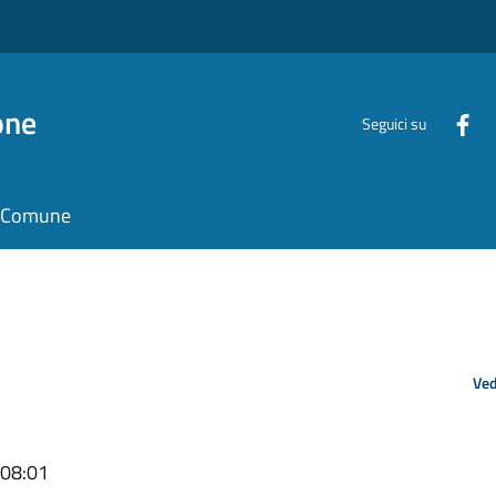
one
Seguici su
il Comune
Ved
 08:01