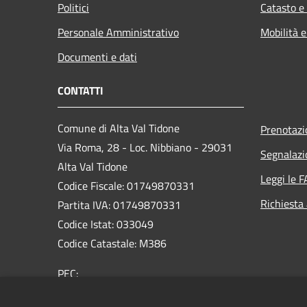
Politici
Catasto e
Personale Amministrativo
Mobilità e
Documenti e dati
CONTATTI
Comune di Alta Val Tidone
Prenotaz
Via Roma, 28 - Loc. Nibbiano - 29031
Segnalazi
Alta Val Tidone
Leggi le 
Codice Fiscale: 01749870331
Richiesta
Partita IVA: 01749870331
Codice Istat: 033049
Codice Catastale: M386
PEC:
protocollo@pec.comunealtavaltidone.pc.it