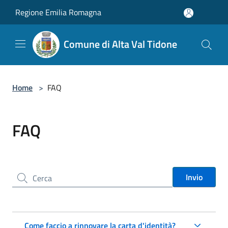
Salta al contenuto principale
Regione Emilia Romagna
Comune di Alta Val Tidone
Home
>
FAQ
FAQ
Cerca nel sito
Invio
Come faccio a rinnovare la carta d'identità?