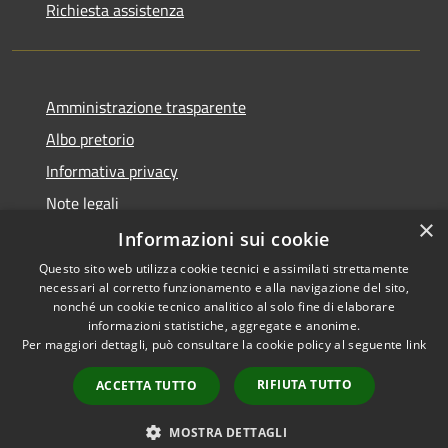
Richiesta assistenza
Amministrazione trasparente
Albo pretorio
Informativa privacy
Note legali
×
Dichiarazione di accessibilità
Informazioni sui cookie
Questo sito web utilizza cookie tecnici e assimilati strettamente
necessari al corretto funzionamento e alla navigazione del sito,
nonché un cookie tecnico analitico al solo fine di elaborare
informazioni statistiche, aggregate e anonime.
RSS
Copyright © 2026 • Comune di
Per maggiori dettagli, può consultare la cookie policy al seguente
link
Accessibilità
Alta Val Tidone • Powered by
Privacy
Municipium
Accesso
•
RIFIUTA TUTTO
ACCETTA TUTTO
Cookie
redazione
Mappa del sito
MOSTRA DETTAGLI