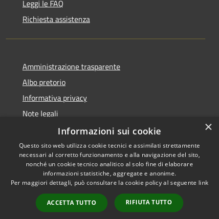
Leggi le FAQ
Richiesta assistenza
Amministrazione trasparente
Albo pretorio
Informativa privacy
Note legali
×
Dichiarazione di accessibilità
Informazioni sui cookie
Questo sito web utilizza cookie tecnici e assimilati strettamente
necessari al corretto funzionamento e alla navigazione del sito,
nonché un cookie tecnico analitico al solo fine di elaborare
informazioni statistiche, aggregate e anonime.
RSS
Copyright © 2026 • Comune di
Per maggiori dettagli, può consultare la cookie policy al seguente
link
Accessibilità
Alta Val Tidone • Powered by
Privacy
Municipium
Accesso
•
RIFIUTA TUTTO
ACCETTA TUTTO
Cookie
redazione