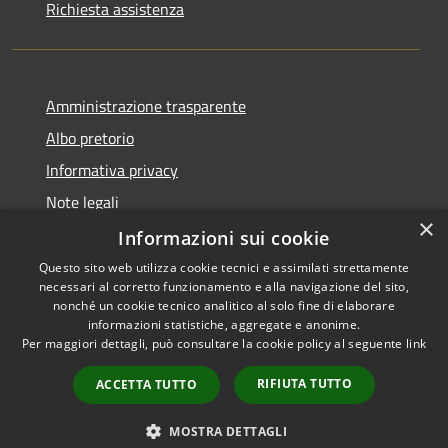
Richiesta assistenza
Amministrazione trasparente
Albo pretorio
Informativa privacy
Note legali
×
Dichiarazione di accessibilità
Informazioni sui cookie
Questo sito web utilizza cookie tecnici e assimilati strettamente
necessari al corretto funzionamento e alla navigazione del sito,
nonché un cookie tecnico analitico al solo fine di elaborare
informazioni statistiche, aggregate e anonime.
RSS
Copyright © 2026 • Comune di
Per maggiori dettagli, può consultare la cookie policy al seguente
link
Accessibilità
Alta Val Tidone • Powered by
Privacy
Municipium
Accesso
•
RIFIUTA TUTTO
ACCETTA TUTTO
Cookie
redazione
Mappa del sito
MOSTRA DETTAGLI