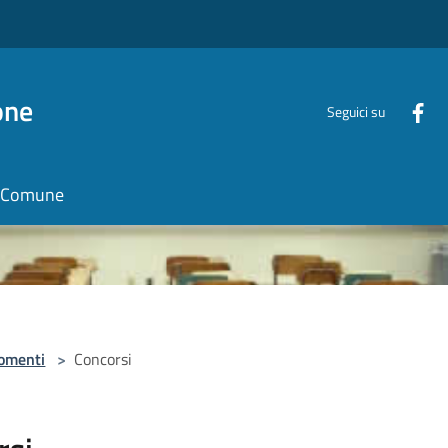
one
Seguici su
il Comune
omenti
>
Concorsi