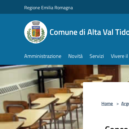
Salta al contenuto principale
Regione Emilia Romagna
Comune di Alta Val Tid
Amministrazione
Novità
Servizi
Vivere 
Home
>
Arg