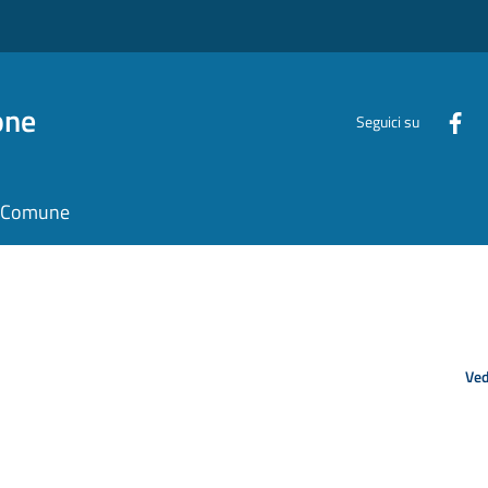
one
Seguici su
il Comune
Ved