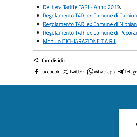
Delibera Tariffe TARI - Anno 2019
,
Regolamento TARI ex Comune di Camina
Regolamento TARI ex Comune di Nibbia
Regolamento TARI ex Comune di Pecora
Modulo DICHIARAZIONE T.A.R.I.
Condividi:
Facebook
Twitter
Whatsapp
Teleg