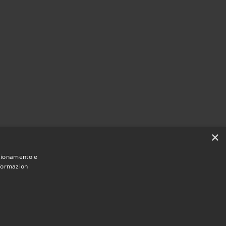
×
nzionamento e
nformazioni
Municipium
Accesso
e di Alta Val Tidone • Powered by
•