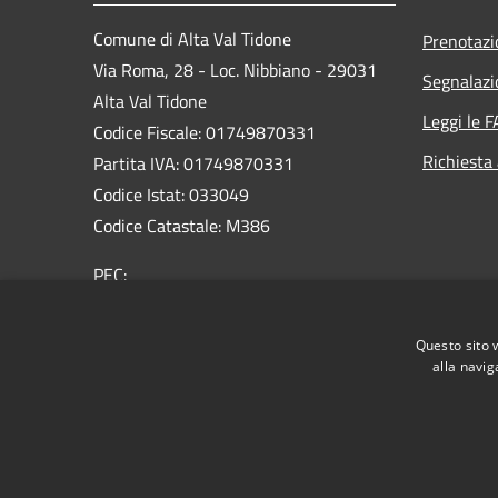
Comune di Alta Val Tidone
Prenotaz
Via Roma, 28 - Loc. Nibbiano - 29031
Segnalazi
Alta Val Tidone
Leggi le 
Codice Fiscale: 01749870331
Richiesta
Partita IVA: 01749870331
Codice Istat: 033049
Codice Catastale: M386
PEC:
protocollo@pec.comunealtavaltidone.pc.it
Centralino Unico: 0523/993711
Questo sito 
alla navig
RSS
Accessibilità
Privacy
Cookie
Mappa de