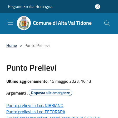
Salta al contenuto principale
Regione Emilia Romagna
Comune di Alta Val Tidone
Home
>
Punto Prelievi
Punto Prelievi
Ultimo aggiornamento
: 15 maggio 2023, 16:13
Argomenti
:
Risposta alle emergenze
Punto prelievi in Loc. NIBBIANO
Punto prelievi in Loc. PECORARA
Avviso consegna referti esami eseguiti a PECORARA