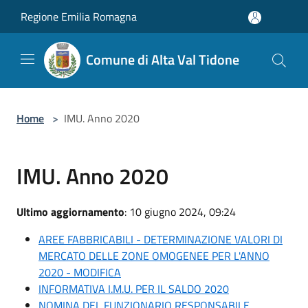
Salta al contenuto principale
Regione Emilia Romagna
Comune di Alta Val Tidone
Home
>
IMU. Anno 2020
IMU. Anno 2020
Ultimo aggiornamento
: 10 giugno 2024, 09:24
AREE FABBRICABILI - DETERMINAZIONE VALORI DI
MERCATO DELLE ZONE OMOGENEE PER L'ANNO
2020 - MODIFICA
INFORMATIVA I.M.U. PER IL SALDO 2020
NOMINA DEL FUNZIONARIO RESPONSABILE