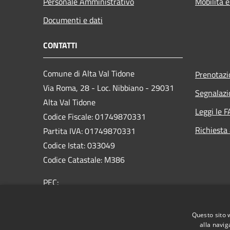
Personale Amministrativo
Mobilità e
Documenti e dati
CONTATTI
Comune di Alta Val Tidone
Prenotaz
Via Roma, 28 - Loc. Nibbiano - 29031
Segnalazi
Alta Val Tidone
Leggi le 
Codice Fiscale: 01749870331
Richiesta
Partita IVA: 01749870331
Codice Istat: 033049
Codice Catastale: M386
PEC:
protocollo@pec.comunealtavaltidone.pc.it
Centralino Unico: 0523/993711
Questo sito 
alla navig