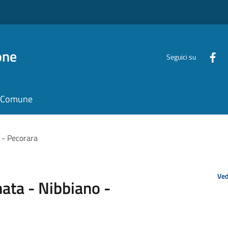
one
Seguici su
il Comune
 - Pecorara
Ved
ata - Nibbiano -