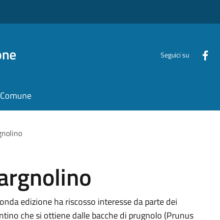
one
Seguici su
il Comune
gnolino
Bargnolino
conda edizione ha riscosso interesse da parte dei
centino che si ottiene dalle bacche di prugnolo (Prunus