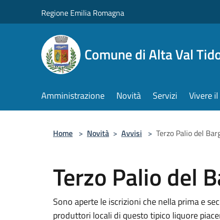
Salta al contenuto principale
Regione Emilia Romagna
Comune di Alta Val Tid
Amministrazione
Novità
Servizi
Vivere 
Home
>
Novità
>
Avvisi
>
Terzo Palio del Bar
Terzo Palio del 
Sono aperte le iscrizioni che nella prima e se
produttori locali di questo tipico liquore pia